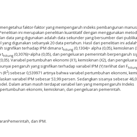
tuk mengetahui faktor-faktor yang mempengaruh indeks pembangunan manusi
 Penelitian ini merupakan penelitian kuantitatif dengan menggunakan meto
lan data yang digunakan adalah data sekunder yang bersumber dari publika
 yang digunakan sebanyak 20 data pertahun. Hasil dari penelitian ini adala
 signifikan terhadap IPM dimana t
(0,1304)> alpha (0,05), kemiskinan (
hitung
 t
(0,3076)>alpha (0,05), dan pengeluaran pemerintah berpengaruh sig
hitung
 (0,05). Variabel pertumbuhan ekonomi (X1), kemiskinan (X2), dan pengeluar
ai pengaruh yang signifikan terhadap variabel IPM (Y) terlihat dari F
hitun
2
n (R
) sebesar 0,539971 artinya bahwa variabel pertumbuhan ekonomi, kemi
kan variabel IPM sebesar 53,99 persen. Sedangkan sisanya sebesar 46,0
model. Dalam artian masih terdapat variabel lain yang mempengaruhi Indeks
l pertumbuhan ekonomi, kemiskinan, dan pengeluaran pemerintah.
ranPemerintah, dan IPM.