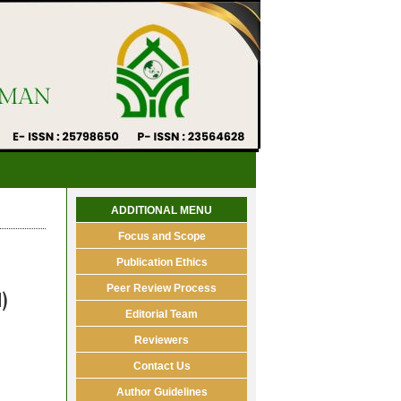
ADDITIONAL MENU
Focus and Scope
Publication Ethics
Peer Review Process
)
Editorial Team
Reviewers
Contact Us
Author Guidelines