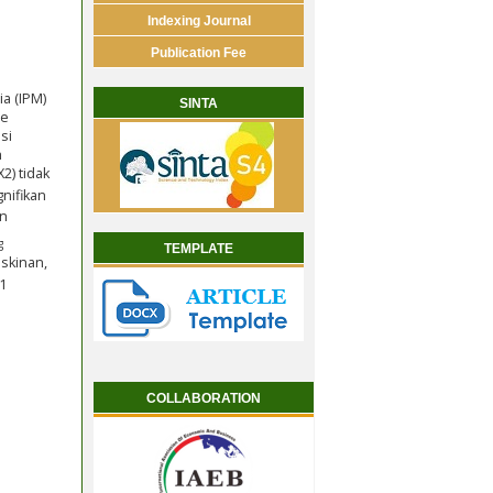
Indexing Journal
Publication Fee
a (IPM)
SINTA
de
si
h
X2) tidak
nifikan
an
g
TEMPLATE
skinan,
1
COLLABORATION