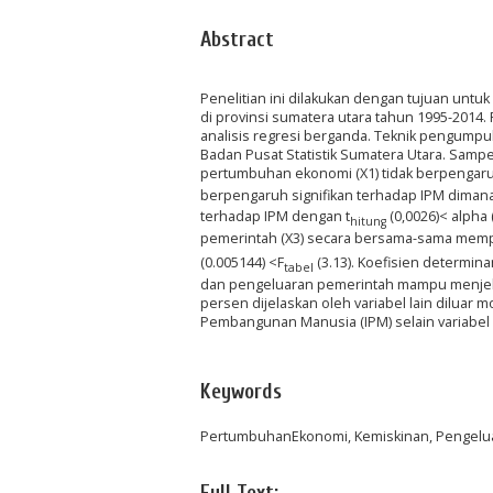
Abstract
Penelitian ini dilakukan dengan tujuan un
di provinsi sumatera utara tahun 1995-2014.
analisis regresi berganda. Teknik pengumpu
Badan Pusat Statistik Sumatera Utara. Sampel
pertumbuhan ekonomi (X1) tidak berpengaruh
berpengaruh signifikan terhadap IPM dimana
terhadap IPM dengan t
(0,0026)< alpha
hitung
pemerintah (X3) secara bersama-sama mempuny
(0.005144) <F
(3.13). Koefisien determina
tabel
dan pengeluaran pemerintah mampu menjelas
persen dijelaskan oleh variabel lain diluar 
Pembangunan Manusia (IPM) selain variabe
Keywords
PertumbuhanEkonomi, Kemiskinan, Pengelua
Full Text: