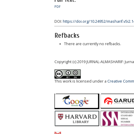
PDF
DOI:
https://doi.org/10.24952/masharif.v5i2.
Refbacks
There are currently no refbacks.
Copyright (c) 2019 JURNAL-ALMASHARIF: Jurn
This work is licensed under a
Creative Commo