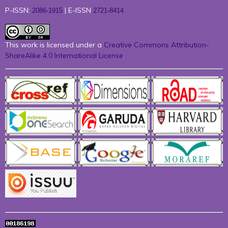
P-ISSN
:
| E-ISSN
2086-1915
2721-8414
This work is licensed under a
Creative Commons Attribution-
ShareAlike 4.0 International License
.