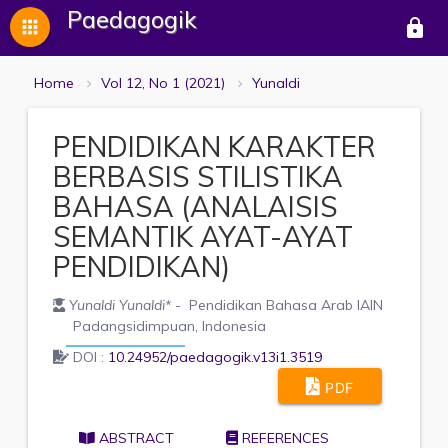
Paedagogik
apps
lock
Home
Vol 12, No 1 (2021)
Yunaldi
PENDIDIKAN KARAKTER
BERBASIS STILISTIKA
BAHASA (ANALAISIS
SEMANTIK AYAT-AYAT
PENDIDIKAN)
Yunaldi Yunaldi
*
- Pendidikan Bahasa Arab IAIN
Padangsidimpuan, Indonesia
DOI :
10.24952/paedagogik.v13i1.3519
PDF
ABSTRACT
REFERENCES