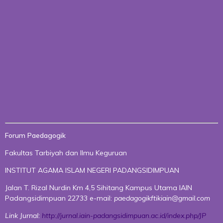
Forum Paedagogik
Fakultas Tarbiyah dan Ilmu Keguruan
INSTITUT AGAMA ISLAM NEGERI PADANGSIDIMPUAN
Jalan T. Rizal Nurdin Km 4,5 Sihitang Kampus Utama IAIN
Padangsidimpuan 22733 e-mail:
paedagogikftikiain@gmail.com
Link Jurnal:
http://jurnal.iain-padangsidimpuan.ac.id/index.php/JP